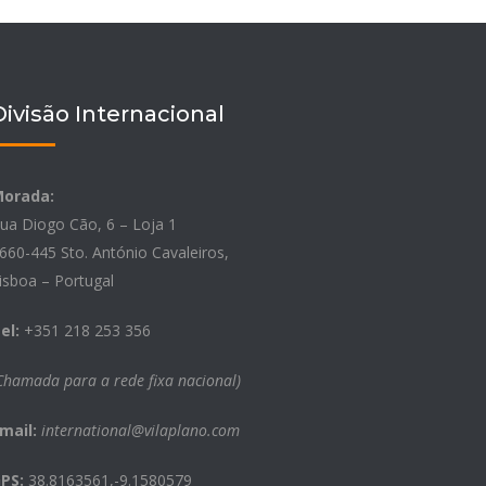
Divisão Internacional
orada:
ua Diogo Cão, 6 – Loja 1
660-445 Sto. António Cavaleiros,
isboa – Portugal
el:
+351 218 253 356
Chamada para a rede fixa nacional)
mail:
international@vilaplano.com
PS:
38.8163561,-9.1580579