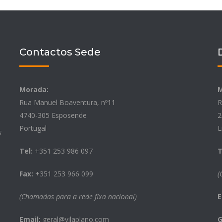
Contactos Sede
Morada:
M
Rua Manuel Boaventura, nº11
R
4740-305 Esposende
2
Portugal
L
s
Tel:
+351 253 986 097
T
Fax:
+351 253 966 099
(
(Chamadas para a rede fixa nacional)
E
Email:
geral@vilaplano.com
G