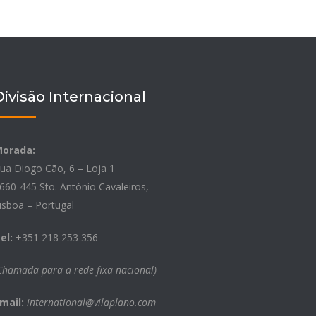
Divisão Internacional
orada:
ua Diogo Cão, 6 – Loja 1
660-445 Sto. António Cavaleiros,
isboa – Portugal
el:
+351 218 253 356
Chamada para a rede fixa nacional)
mail:
international@vilaplano.com