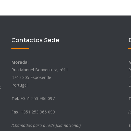
Contactos Sede
Morada:
M
Rua Manuel Boaventura, nº11
R
4740-305 Esposende
2
Portugal
L
s
Tel:
+351 253 986 097
T
Fax:
+351 253 966 099
(
(Chamadas para a rede fixa nacional)
E